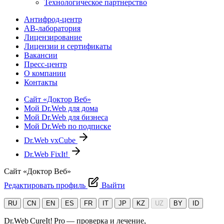
Технологическое партнерство
Антифрод-центр
АВ-лаборатория
Лицензирование
Лицензии и сертификаты
Вакансии
Пресс-центр
О компании
Контакты
Сайт «Доктор Веб»
Мой Dr.Web для дома
Мой Dr.Web для бизнеса
Мой Dr.Web по подписке
Dr.Web vxCube
Dr.Web FixIt!
Сайт «Доктор Веб»
Редактировать профиль
Выйти
RU
CN
EN
ES
FR
IT
JP
KZ
UZ
BY
ID
Dr.Web CureIt! Pro — проверка и лечение,