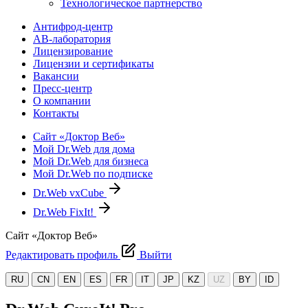
Технологическое партнерство
Антифрод-центр
АВ-лаборатория
Лицензирование
Лицензии и сертификаты
Вакансии
Пресс-центр
О компании
Контакты
Сайт «Доктор Веб»
Мой Dr.Web для дома
Мой Dr.Web для бизнеса
Мой Dr.Web по подписке
Dr.Web vxCube
Dr.Web FixIt!
Сайт «Доктор Веб»
Редактировать профиль
Выйти
RU
CN
EN
ES
FR
IT
JP
KZ
UZ
BY
ID